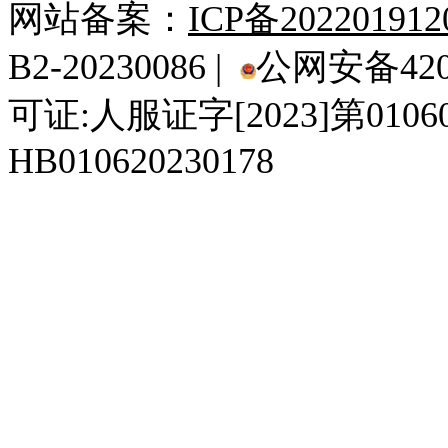
网站备案：
ICP备20220191
B2-20230086 |
公网安备4201
可证:人服证字[2023]第010
HB010620230178
929人才网
929招聘网
南方人才网
919人才网
939人才网
520人才
92
联合人才网
联合招聘网
888人才网
163人才网
163招聘网
985人才网
21
同城招聘网
毕业生求职网
域名抢注网
招聘人才网
中国直聘网
中国人才招聘网
中
直聘招聘网
人才网
武汉人才网
520人才网
28人才网
最新招聘信息
最