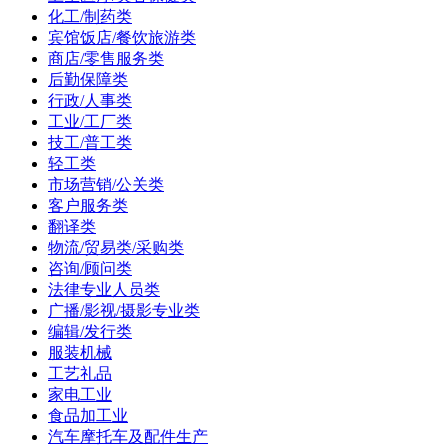
化工/制药类
宾馆饭店/餐饮旅游类
商店/零售服务类
后勤保障类
行政/人事类
工业/工厂类
技工/普工类
轻工类
市场营销/公关类
客户服务类
翻译类
物流/贸易类/采购类
咨询/顾问类
法律专业人员类
广播/影视/摄影专业类
编辑/发行类
服装机械
工艺礼品
家电工业
食品加工业
汽车摩托车及配件生产