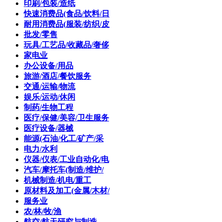
印刷/包装/造纸
快速消费品(食品/饮料/日
耐用消费品(服装/纺织/皮
批发/零售
玩具/工艺品/收藏品/奢侈
家电业
办公设备/用品
旅游/酒店/餐饮服务
交通/运输/物流
娱乐/运动/休闲
制药/生物工程
医疗/保健/美容/卫生服务
医疗设备/器械
能源(石油/化工/矿产/采
电力/水利
仪器/仪表/工业自动化/电
汽车/摩托车(制造/维护/
机械制造/机电/重工
原材料及加工(金属/木材/
服务业
农/林/牧/渔
航空/航天研究与制造