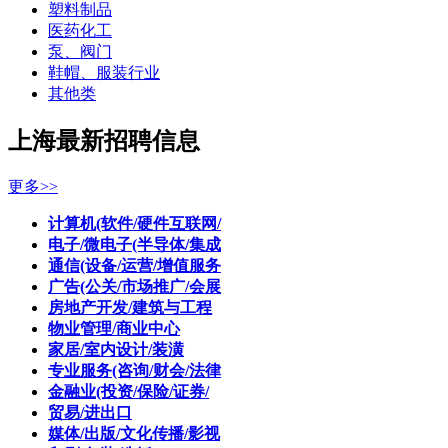
塑料制品
医药化工
泵、阀门
鞋帽、服装行业
其他类
上海最新招聘信息
更多>>
计算机(软件/硬件互联网/
电子/微电子(半导体/集成
通信(设备/运营/增值服务
广告(公关/市场推广/会展
房地产开发/建筑与工程
物业管理/商业中心
家居/室内设计/装潢
专业服务(咨询/财会/法律
金融业(投资/保险/证券/
贸易/进出口
媒体/出版/文化传播/影视