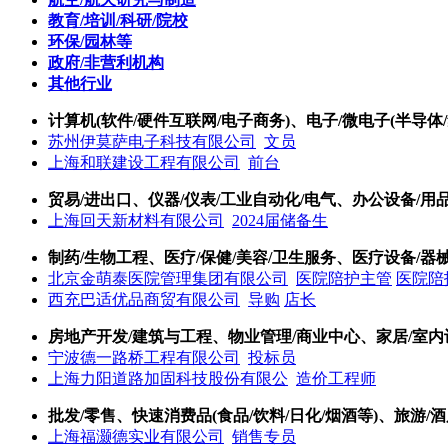
教育/培训/科研/院校
环保/园林等
政府/非营利机构
其他行业
计算机(软件/硬件互联网/电子商务)、电子/微电子(半导体/
苏州伊莫萨电子科技有限公司
文员
上海和联建设工程有限公司
前台
贸易/进出口、仪器/仪表/工业自动化/电气、办公设备/用
上海回天新材料有限公司
2024届储备生
制药/生物工程、医疗/保健/美容/卫生服务、医疗设备/器械
北京金萌泰医院管理集团有限公司
医院陪护主管
医院陪
西充巴适优品商贸有限公司
导购
店长
房地产开发/建筑与工程、物业管理/商业中心、家居/室内
宁波德一路桥工程有限公司
投标员
上海力阳道路加固科技股份有限公
造价工程师
批发/零售、快速消费品(食品/饮料/日化/烟酒等)、旅游/酒
上海福灏德实业有限公司
销售专员