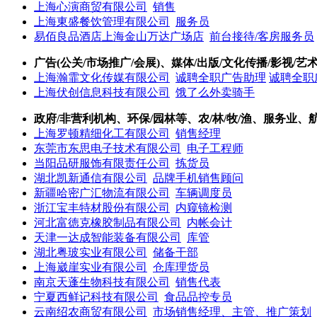
上海心演商贸有限公司
销售
上海東盛餐饮管理有限公司
服务员
易佰良品酒店上海金山万达广场店
前台接待/客房服务员
广告(公关/市场推广/会展)、媒体/出版/文化传播/影视/艺
上海瀚霏文化传媒有限公司
诚聘全职广告助理
诚聘全职
上海伏创信息科技有限公司
饿了么外卖骑手
政府/非营利机构、环保/园林等、农/林/牧/渔、服务业、
上海罗顿精细化工有限公司
销售经理
东莞市东思电子技术有限公司
电子工程师
当阳品研服饰有限责任公司
拣货员
湖北凯新通信有限公司
品牌手机销售顾问
新疆哈密广汇物流有限公司
车辆调度员
浙江宝丰特材股份有限公司
内窥镜检测
河北富徳克橡胶制品有限公司
内帐会计
天津一达成智能装备有限公司
库管
湖北粤玻实业有限公司
储备干部
上海崴崖实业有限公司
仓库理货员
南京天蓬生物科技有限公司
销售代表
宁夏西鲜记科技有限公司
食品品控专员
云南绍农商贸有限公司
市场销售经理、主管、推广策划