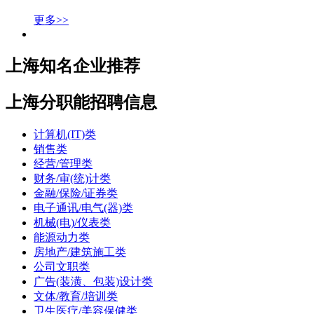
更多>>
上海知名企业推荐
上海分职能招聘信息
计算机(IT)类
销售类
经营/管理类
财务/审(统)计类
金融/保险/证券类
电子通讯/电气(器)类
机械(电)/仪表类
能源动力类
房地产/建筑施工类
公司文职类
广告(装潢、包装)设计类
文体/教育/培训类
卫生医疗/美容保健类